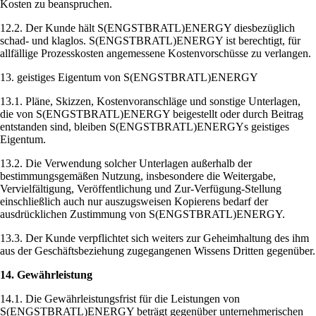
Kosten zu beanspruchen.
12.2. Der Kunde hält S(ENGSTBRATL)ENERGY diesbezüglich
schad- und klaglos. S(ENGSTBRATL)ENERGY ist berechtigt, für
allfällige Prozesskosten angemessene Kostenvorschüsse zu verlangen.
13. geistiges Eigentum von S(ENGSTBRATL)ENERGY
13.1. Pläne, Skizzen, Kostenvoranschläge und sonstige Unterlagen,
die von S(ENGSTBRATL)ENERGY beigestellt oder durch Beitrag
entstanden sind, bleiben S(ENGSTBRATL)ENERGYs geistiges
Eigentum.
13.2. Die Verwendung solcher Unterlagen außerhalb der
bestimmungsgemäßen Nutzung, insbesondere die Weitergabe,
Vervielfältigung, Veröffentlichung und Zur-Verfügung-Stellung
einschließlich auch nur auszugsweisen Kopierens bedarf der
ausdrücklichen Zustimmung von S(ENGSTBRATL)ENERGY.
13.3. Der Kunde verpflichtet sich weiters zur Geheimhaltung des ihm
aus der Geschäftsbeziehung zugegangenen Wissens Dritten gegenüber.
14. Gewährleistung
14.1. Die Gewährleistungsfrist für die Leistungen von
S(ENGSTBRATL)ENERGY beträgt gegenüber unternehmerischen