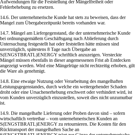
Aufwendungen für die Feststellung der Mängelfreiheit oder
Fehlerbehebung zu ersetzen.
14.6. Der unternehmerische Kunde hat stets zu beweisen, dass der
Mangel zum Übergabezeitpunkt bereits vorhanden war.
14.7. Mängel am Liefergegenstand, die der unternehmerische Kunde
bei ordnungsgemäßem Geschäftsgang nach Ablieferung durch
Untersuchung festgestellt hat oder feststellen hätte müssen sind
unverzüglich, spätestens 8 Tage nach Übergabe an
S(ENGSTBRATL)ENERGY schriftlich anzuzeigen. Versteckte
Mängel müssen ebenfalls in dieser angemessenen Frist ab Entdecken
angezeigt werden. Wird eine Mängelrüge nicht rechtzeitig erhoben, gilt
die Ware als genehmigt.
14.8. Eine etwaige Nutzung oder Verarbeitung des mangelhaften
Leistungsgegenstandes, durch welche ein weitergehender Schaden
droht oder eine Ursachenerhebung erschwert oder verhindert wird, ist
vom Kunden unverzüglich einzustellen, soweit dies nicht unzumutbar
ist.
14.9. Die mangelhafte Lieferung oder Proben davon sind – sofern
wirtschaftlich vertretbar – vom unternehmerischen Kunden an
S(ENGSTBRATL)ENERGY zu retournieren. Die Kosten für den
Rücktransport der mangelhaften Sache an
S(ENGSTBRATL)ENERGY trägt zur Gänze der unternehmerische