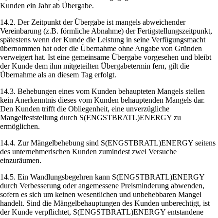
Kunden ein Jahr ab Übergabe.
14.2. Der Zeitpunkt der Übergabe ist mangels abweichender
Vereinbarung (z.B. förmliche Abnahme) der Fertigstellungszeitpunkt,
spätestens wenn der Kunde die Leistung in seine Verfügungsmacht
übernommen hat oder die Übernahme ohne Angabe von Gründen
verweigert hat. Ist eine gemeinsame Übergabe vorgesehen und bleibt
der Kunde dem ihm mitgeteilten Übergabetermin fern, gilt die
Übernahme als an diesem Tag erfolgt.
14.3. Behebungen eines vom Kunden behaupteten Mangels stellen
kein Anerkenntnis dieses vom Kunden behauptenden Mangels dar.
Den Kunden trifft die Obliegenheit, eine unverzügliche
Mangelfeststellung durch S(ENGSTBRATL)ENERGY zu
ermöglichen.
14.4. Zur Mängelbehebung sind S(ENGSTBRATL)ENERGY seitens
des unternehmerischen Kunden zumindest zwei Versuche
einzuräumen.
14.5. Ein Wandlungsbegehren kann S(ENGSTBRATL)ENERGY
durch Verbesserung oder angemessene Preisminderung abwenden,
sofern es sich um keinen wesentlichen und unbehebbaren Mangel
handelt. Sind die Mängelbehauptungen des Kunden unberechtigt, ist
der Kunde verpflichtet, S(ENGSTBRATL)ENERGY entstandene