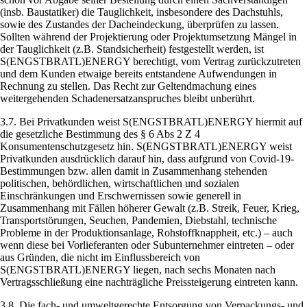
(insb. Baustatiker) die Tauglichkeit, insbesondere des Dachstuhls,
sowie des Zustandes der Dacheindeckung, überprüfen zu lassen.
Sollten während der Projektierung oder Projektumsetzung Mängel in
der Tauglichkeit (z.B. Standsicherheit) festgestellt werden, ist
S(ENGSTBRATL)ENERGY berechtigt, vom Vertrag zurückzutreten
und dem Kunden etwaige bereits entstandene Aufwendungen in
Rechnung zu stellen. Das Recht zur Geltendmachung eines
weitergehenden Schadenersatzanspruches bleibt unberührt.
3.7. Bei Privatkunden weist S(ENGSTBRATL)ENERGY hiermit auf
die gesetzliche Bestimmung des § 6 Abs 2 Z 4
Konsumentenschutzgesetz hin. S(ENGSTBRATL)ENERGY weist
Privatkunden ausdrücklich darauf hin, dass aufgrund von Covid-19-
Bestimmungen bzw. allen damit in Zusammenhang stehenden
politischen, behördlichen, wirtschaftlichen und sozialen
Einschränkungen und Erschwernissen sowie generell in
Zusammenhang mit Fällen höherer Gewalt (z.B. Streik, Feuer, Krieg,
Transportstörungen, Seuchen, Pandemien, Diebstahl, technische
Probleme in der Produktionsanlage, Rohstoffknappheit, etc.) – auch
wenn diese bei Vorlieferanten oder Subunternehmer eintreten – oder
aus Gründen, die nicht im Einflussbereich von
S(ENGSTBRATL)ENERGY liegen, nach sechs Monaten nach
Vertragsschließung eine nachträgliche Preissteigerung eintreten kann.
3.8. Die fach- und umweltgerechte Entsorgung von Verpackungs- und