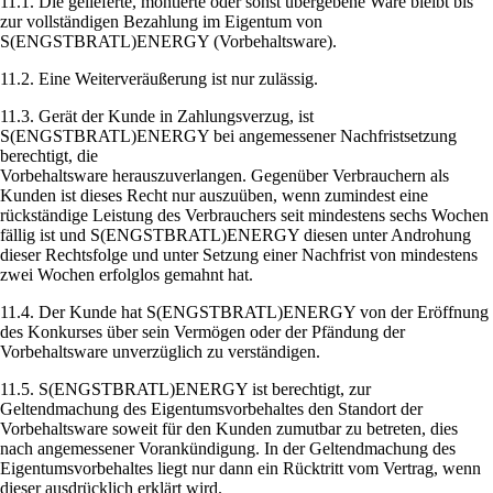
11.1. Die gelieferte, montierte oder sonst übergebene Ware bleibt bis
zur vollständigen Bezahlung im Eigentum von
S(ENGSTBRATL)ENERGY (Vorbehaltsware).
11.2. Eine Weiterveräußerung ist nur zulässig.
11.3. Gerät der Kunde in Zahlungsverzug, ist
S(ENGSTBRATL)ENERGY bei angemessener Nachfristsetzung
berechtigt, die
Vorbehaltsware herauszuverlangen. Gegenüber Verbrauchern als
Kunden ist dieses Recht nur auszuüben, wenn zumindest eine
rückständige Leistung des Verbrauchers seit mindestens sechs Wochen
fällig ist und S(ENGSTBRATL)ENERGY diesen unter Androhung
dieser Rechtsfolge und unter Setzung einer Nachfrist von mindestens
zwei Wochen erfolglos gemahnt hat.
11.4. Der Kunde hat S(ENGSTBRATL)ENERGY von der Eröffnung
des Konkurses über sein Vermögen oder der Pfändung der
Vorbehaltsware unverzüglich zu verständigen.
11.5. S(ENGSTBRATL)ENERGY ist berechtigt, zur
Geltendmachung des Eigentumsvorbehaltes den Standort der
Vorbehaltsware soweit für den Kunden zumutbar zu betreten, dies
nach angemessener Vorankündigung. In der Geltendmachung des
Eigentumsvorbehaltes liegt nur dann ein Rücktritt vom Vertrag, wenn
dieser ausdrücklich erklärt wird.