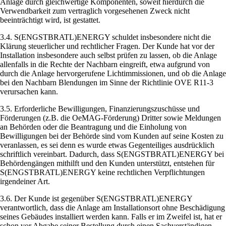
Anlage durch gleichwertige Komponenten, soweit hierdurch die
Verwendbarkeit zum vertraglich vorgesehenen Zweck nicht
beeinträchtigt wird, ist gestattet.
3.4. S(ENGSTBRATL)ENERGY schuldet insbesondere nicht die
Klärung steuerlicher und rechtlicher Fragen. Der Kunde hat vor der
Installation insbesondere auch selbst prüfen zu lassen, ob die Anlage
allenfalls in die Rechte der Nachbarn eingreift, etwa aufgrund von
durch die Anlage hervorgerufene Lichtimmissionen, und ob die Anlage
bei den Nachbarn Blendungen im Sinne der Richtlinie OVE R11-3
verursachen kann.
3.5. Erforderliche Bewilligungen, Finanzierungszuschüsse und
Förderungen (z.B. die OeMAG-Förderung) Dritter sowie Meldungen
an Behörden oder die Beantragung und die Einholung von
Bewilligungen bei der Behörde sind vom Kunden auf seine Kosten zu
veranlassen, es sei denn es wurde etwas Gegenteiliges ausdrücklich
schriftlich vereinbart. Dadurch, dass S(ENGSTBRATL)ENERGY bei
Behördengängen mithilft und den Kunden unterstützt, entstehen für
S(ENGSTBRATL)ENERGY keine rechtlichen Verpflichtungen
irgendeiner Art.
3.6. Der Kunde ist gegenüber S(ENGSTBRATL)ENERGY
verantwortlich, dass die Anlage am Installationsort ohne Beschädigung
seines Gebäudes installiert werden kann. Falls er im Zweifel ist, hat er
schon vor Abgabe seiner Bestellung durch einen Sachverständigen