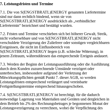
7. Leistungsfristen und Termine
7.1. Die von S(ENGSTBRATL)ENERGY genannten Liefertermine
sind nur dann rechtlich bindend, wenn sie von
S(ENGSTBRATL)ENERGY ausdrücklich als „verbindlicher
Liefertermin“ bezeichnet und bestätigt wurden.
7.2. Fristen und Termine verschieben sich bei höherer Gewalt, Streik,
nicht vorhersehbare und von S(ENGSTBRATL)ENERGY nicht
verschuldete Verzögerung der Zulieferer oder sonstigen vergleichbaren
Ereignissen, die nicht im Einflussbereich von
S(ENGSTBRATL)ENERGY liegen (z.B. schlechte Witterung), in
jenem Zeitraum, währenddessen das entsprechende Ereignis andauert.
7.3. Werden der Beginn der Leistungsausführung oder die Ausführung
durch dem Kunden zuzurechnende Umstände verzögert oder
unterbrochen, insbesondere aufgrund der Verletzung der
Mitwirkungspflichten gemäß Punkt 7. dieser AGB, so werden
Leistungsfristen entsprechend verlängert und vereinbarte
Fertigstellungstermine entsprechend hinausgeschoben.
7.4. S(ENGSTBRATL)ENERGY ist berechtigt, für die dadurch
notwendige Lagerung von Materialien und Geräten und dergleichen in
dem Betrieb bis 2% des Rechnungsbetrages je begonnenen Monat der
Leistungsverzögerung zu verrechnen, wobei die Verpflichtung des